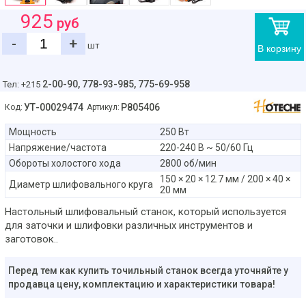
925
руб
-
+
шт
В корзину
2-00-90,
778-93-985, 775-69-958
Тел: +215
УТ-00029474
P805406
Код:
Артикул:
Мощность
250 Вт
Напряжение/частота
220-240 В ~ 50/60 Гц
Обороты холостого хода
2800 об/мин
150 × 20 × 12.7 мм / 200 × 40 ×
Диаметр шлифовального круга
20 мм
Настольный шлифовальный станок, который используется
для заточки и шлифовки различных инструментов и
заготовок..
Перед тем как купить точильный станок всегда уточняйте у
продавца цену, комплектацию и характеристики товара!