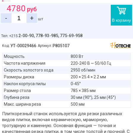
4780
руб
-
+
шт
В корзину
2-00-90,
778-93-985, 775-69-958
Тел: +215
УТ-00029466
P805107
Код:
Артикул:
Мощность
800 Вт
Частота напряжения
220-240 В ~ 50/60 Гц
Скорость холостого хода
2950 об/мин
Размеры диска
200 × 25.4 × 2.2 мм
Наклон корпуса пилы
0-45°
Размер стола
785 × 385 мм
Глубина реза
30 мм (90°), 25 мм (45°)
Макс. ширина реза
500 мм
Плиткорезный станок используется для резки различных
видов плитки, включая керамическую, мраморную,
тротуарную и каменную. Основная функция — точная и
качественная резка плитки, в том числе толстой и прочной. С