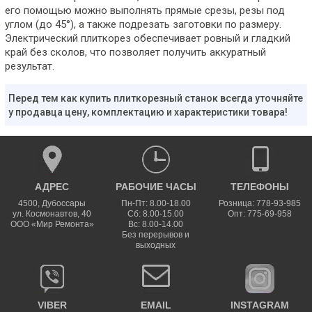
его помощью можно выполнять прямые срезы, резы под
углом (до 45°), а также подрезать заготовки по размеру.
Электрический плиткорез обеспечивает ровный и гладкий
край без сколов, что позволяет получить аккуратный
результат.
Перед тем как купить плиткорезный станок всегда уточняйте
у продавца цену, комплектацию и характеристики товара!
АДРЕС
РАБОЧИЕ ЧАСЫ
ТЕЛЕФОНЫ
4500
,
Дубоссары
Пн-Пт: 8.00-18.00
Розница: 778-93-985
ул.
Космонавтов, 40
Сб: 8.00-15.00
Опт: 775-69-958
ООО «Мир Ремонта»
Вс: 8.00-14.00
Без перерывов и
выходных
VIBER
EMAIL
INSTAGRAM