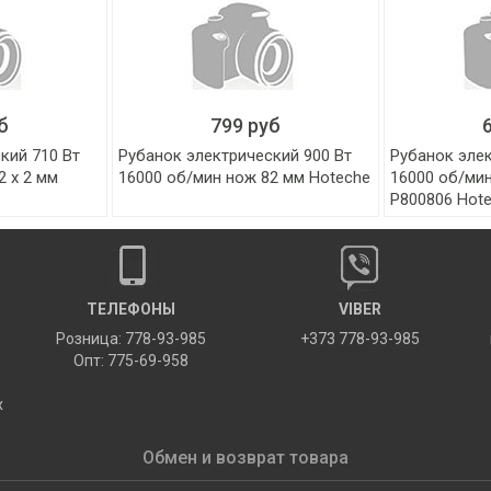
б
799 руб
кий 710 Вт
Рубанок электрический 900 Вт
Рубанок элек
2 х 2 мм
16000 об/мин нож 82 мм Hoteche
16000 об/мин
P800806 Hot
ТЕЛЕФОНЫ
VIBER
Розница: 778-93-985
+373 778-93-985
Опт: 775-69-958
х
Обмен и возврат товара