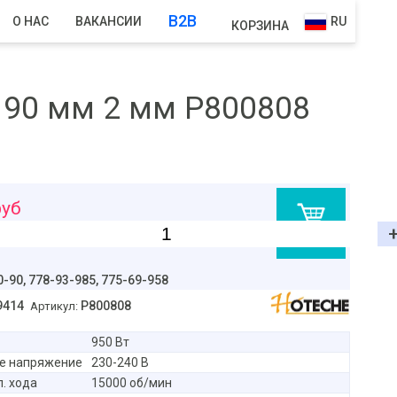
B2B
О НАС
ВАКАНСИИ
RU
КОРЗИНА
 90 мм 2 мм P800808
уб
В корзину
0-90,
778-93-985, 775-69-958
9414
P800808
Артикул:
950 Вт
е напряжение
230-240 В
. хода
15000 об/мин