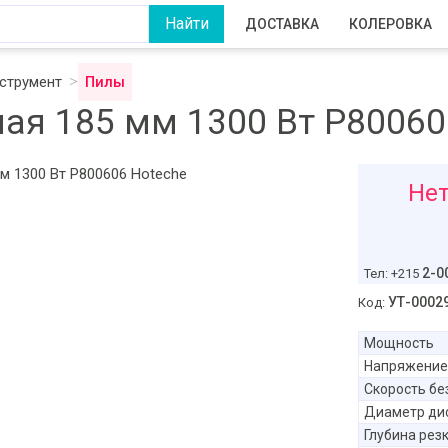
ДОСТАВКА
КОЛЕРОВКА
струмент
Пилы
ая 185 мм 1300 Вт P80060
945
Нет
ру
2-0
Тел: +215
УТ-0002
Код:
Мощность
Напряжение
Скорость бе
Диаметр ди
Глубина рез