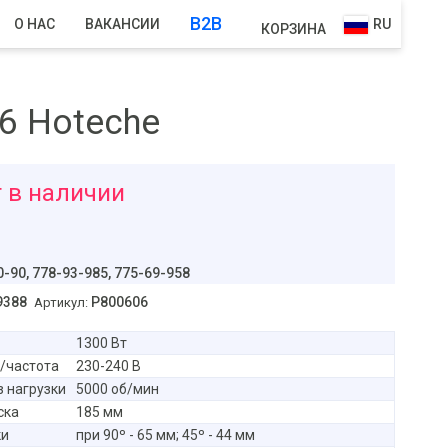
B2B
О НАС
ВАКАНСИИ
RU
КОРЗИНА
6 Hoteche
 в наличии
б
0-90,
778-93-985, 775-69-958
9388
P800606
Артикул:
1300 Вт
/частота
230-240 В
з нагрузки
5000 об/мин
ска
185 мм
ки
при 90º - 65 мм; 45º - 44 мм