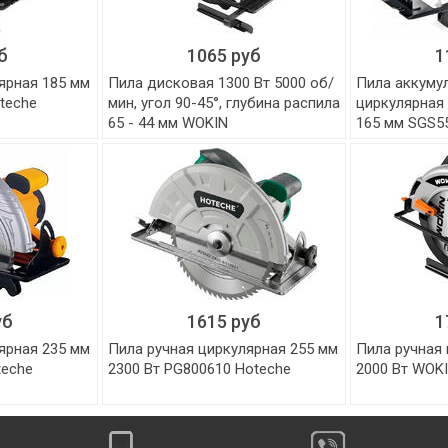
б
1065 руб
1
ярная 185 мм
Пила дисковая 1300 Вт 5000 об/
Пила аккуму
cteche
мин, угол 90-45°, глубина распила
циркулярная 
65 - 44 мм WOKIN
165 мм SGS5
уб
1615 руб
1
ярная 235 мм
Пила ручная циркулярная 255 мм
Пила ручная 
teche
2300 Вт PG800610 Hoteche
2000 Вт WOK