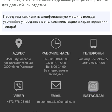
шпаклёвки, что обеспечивает идеально ровную поверхность
для дальнейшей отделки.
Перед тем как купить шлифовальную машину всегда
уточняйте у продавца цену, комплектацию и характеристики
товара!
АДРЕС
РАБОЧИЕ ЧАСЫ
ТЕЛЕФОНЫ
4500
,
Дубоссары
Пн-Пт: 8.00-18.00
Розница: 778-93-985
ул.
Космонавтов, 40
Сб: 8.00-15.00
Опт: 775-69-958
ООО «Мир Ремонта»
Вс: 8.00-14.00
Без перерывов и
выходных
VIBER
EMAIL
INSTAGRAM
+373 778-93-985
mir.remonta.lux@gmail.com