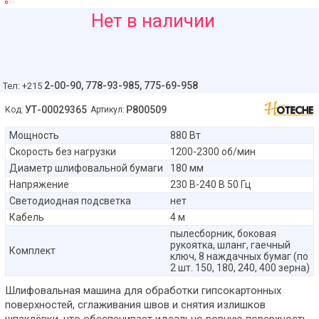
960
Нет в наличии
руб
2-00-90,
778-93-985, 775-69-958
Тел: +215
УТ-00029365
P800509
Код:
Артикул:
Мощность
880 Вт
Скорость без нагрузки
1200-2300 об/мин
Диаметр шлифовальной бумаги
180 мм
Напряжение
230 В-240 В 50 Гц
Светодиодная подсветка
нет
Кабель
4 м
пылесборник, боковая
рукоятка, шланг, гаечный
Комплект
ключ, 8 наждачных бумаг (по
2 шт. 150, 180, 240, 400 зерна)
Шлифовальная машина для обработки гипсокартонных
поверхностей, сглаживания швов и снятия излишков