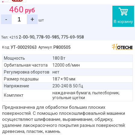
460
руб
-
+
шт
В корзину
2-00-90,
778-93-985, 775-69-958
Тел: +215
УТ-00029363
P800505
Код:
Артикул:
Мощность
180 Вт
Орбитальная частота
12000 об/мин
Регулировка оборотов
нет
Размер подошвы
187 × 90 мм
Напряжение
230-240 В 50 Гц
наждачная бумага; пылесборник;
Комплект
угольные щетки
Предназначена для обработки больших плоских
поверхностей. С помощью плоскошлифовальной машинки
осуществляют шлифование, выравнивание, обдирку,
удаление лакокрасочного покрытия разных поверхностей:
древесина, пластик, камень.