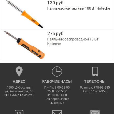
130 руб
Паяльник контактный 100 Вт Hoteche
275 руб
Паяльник беспроводной 15 Вт
Hoteche
АДРЕС
РАБОЧИЕ ЧАСЫ
ТЕЛЕФОНЫ
4500
,
Дубоссары
Пн-Пт: 8.00-18.00
Розница: 778-93-985
ул.
Космонавтов, 40
Сб: 8.00-15.00
Опт: 775-69-958
ООО «Мир Ремонта»
Вс: 8.00-14.00
Без перерывов и
выходных