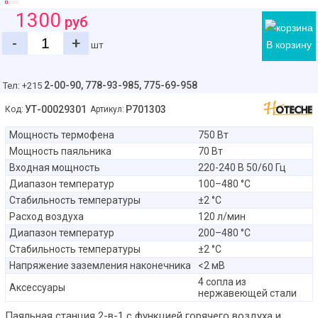
1300
руб
-
+
В корзину
шт
2-00-90,
778-93-985, 775-69-958
Тел: +215
УТ-00029301
P701303
Код:
Артикул:
Мощность термофена
750 Вт
Мощность паяльника
70 Вт
Входная мощность
220-240 В 50/60 Гц
Диапазон температур
100–480 °C
Стабильность температуры
±2 °C
Расход воздуха
120 л/мин
Диапазон температур
200–480 °C
Стабильность температуры
±2 °C
Напряжение заземления наконечника
<2 мВ
4 сопла из
Аксессуары
нержавеющей стали
Паяльная станция 2-в-1 с функцией горячего воздуха и