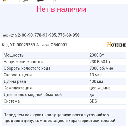
1149
Нет в наличии
руб
2-00-90,
778-93-985, 775-69-958
Тел: +215
УТ-00029259
G840001
Код:
Артикул:
Мощность
2000 Вт
Напряжение/частота
230 В 50 Гц
Обороты холостого хода
7000 об/мин
Скорость цепи
13 м/с
Длина реза
400 мм
Комплектация
цепь/шина
Двигатель с медной обмоткой
да
Cистема
SDS
Перед тем как купить пилу цепную всегда уточняйте у
продавца цену, комплектацию и характеристики товара!