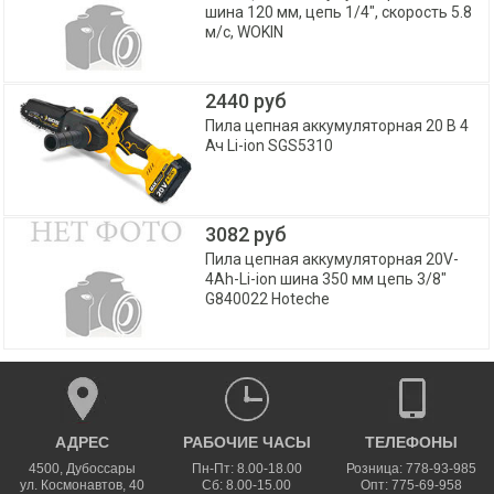
шина 120 мм, цепь 1/4", скорость 5.8
м/с, WOKIN
2440 руб
Пила цепная аккумуляторная 20 В 4
Ач Li-ion SGS5310
3082 руб
Пила цепная аккумуляторная 20V-
4Ah-Li-ion шина 350 мм цепь 3/8"
G840022 Hoteche
АДРЕС
РАБОЧИЕ ЧАСЫ
ТЕЛЕФОНЫ
4500
,
Дубоссары
Пн-Пт: 8.00-18.00
Розница: 778-93-985
ул.
Космонавтов, 40
Сб: 8.00-15.00
Опт: 775-69-958