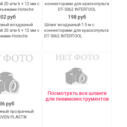
302 руб
198 руб
овый воздушный
Шланг воздушный 1.5 м с
 20 атм 6 × 12 мм с
коннекторами для краскопульта
мами Hoteche
DT-5062 INTERTOOL
Посмотреть все шланги
для пневмоинструментов
36 руб
мный прозрачный
UVEN PLASTIK