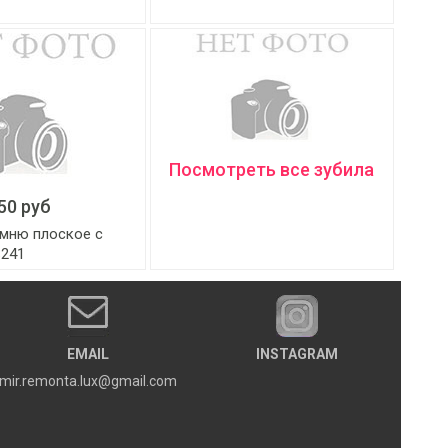
Посмотреть все зубила
50 руб
амню плоское с
241
EMAIL
INSTAGRAM
mir.remonta.lux@gmail.com