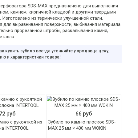
перфоратора SDS-MAX предназначено для выполнения
оном, камнем, кирпичной кладкой и другими твердыми
з­го­тов­ле­но из тер­ми­че­ски улуч­шен­ной ста­ли.
я для выравнивания поверхности, выбивания материала
тельно прорезанной штробы, раскалывания камня,
еталла.
ак купить зубило всегда уточняйте у продавца цену,
ю и характеристики товара!
72 руб
66 руб
мню с рукояткой из
Зубило по камню плоское SDS-
на INTERTOOL
MAX 25 мм × 400 мм WOKIN