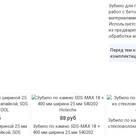
Зубило для 
работ с бет
материалами. И
Используетс
из предвари
обработки м
Перед тем к
комплектаци
б
88 руб
Зубило по ка
ириной 25 мм
Зубило по камню SDS-MAX 18 ×
стекловолок
йкой, SDS
400 мм ширина 25 мм 540202