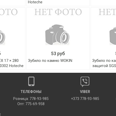
Hoteche
б
53 руб
X 17 × 280
Зубило по камню WOKIN
Зубило по к
0302 Hoteche
защитой SGS
ТЕЛЕФОНЫ
VIBER
Розница: 778-93-985
+373 778-93-985
Опт: 775-69-958
х