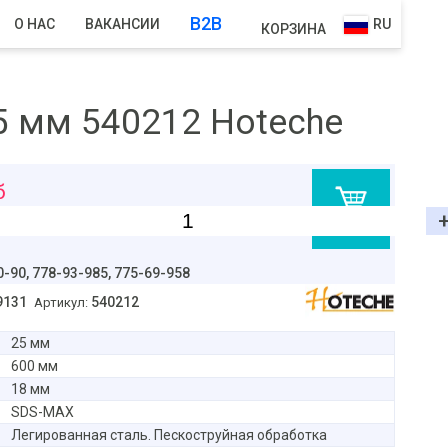
B2B
О НАС
ВАКАНСИИ
RU
КОРЗИНА
5 мм 540212 Hoteche
б
В корзину
0-90,
778-93-985, 775-69-958
9131
540212
Артикул:
25 мм
600 мм
18 мм
SDS-MAX
Легированная сталь. Пескоструйная обработка