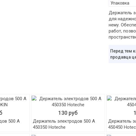
Упаковка
Держатель э
для надежно
нему. Обесп
работ, позв
пространств
Перед тем к
продавца це
б
130 руб
дов 500 А
Держатель электродов 500 А
Держатель э
450350 Hoteche
450450 Hote