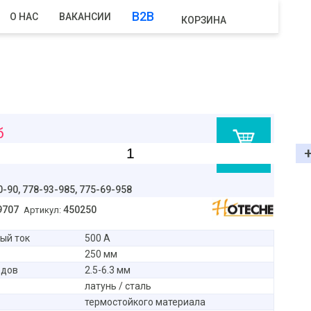
B2B
О НАС
ВАКАНСИИ
КОРЗИНА
б
В корзину
0-90,
778-93-985, 775-69-958
9707
450250
Артикул:
ый ток
500 А
250 мм
одов
2.5-6.3 мм
латунь / сталь
термостойкого материала