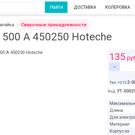
ДОСТАВКА
КОЛЕРОВКА
напайка
Сварочные принадлежности
500 А 450250 Hoteche
135
ру
-
2-0
Тел: +215
УТ-0002
Код:
Максимальн
Длина
Для электр
Материал
Корпус из