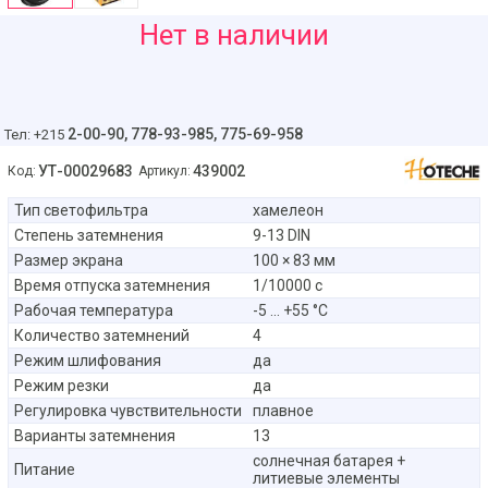
660
Нет в наличии
руб
2-00-90,
778-93-985, 775-69-958
Тел: +215
УТ-00029683
439002
Код:
Артикул:
Тип светофильтра
хамелеон
Степень затемнения
9-13 DIN
Размер экрана
100 × 83 мм
Время отпуска затемнения
1/10000 с
Рабочая температура
-5 ... +55 °C
Количество затемнений
4
Режим шлифования
да
Режим резки
да
Регулировка чувствительности
плавное
Варианты затемнения
13
солнечная батарея +
Питание
литиевые элементы