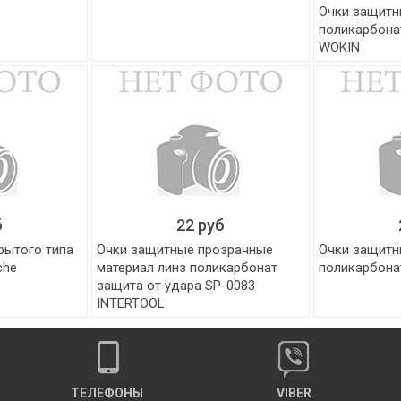
Очки защитн
поликарбонат
WOKIN
б
22 руб
рытого типа
Очки защитные прозрачные
Очки защит
che
материал линз поликарбонат
поликарбона
защита от удара SP-0083
INTERTOOL
ТЕЛЕФОНЫ
VIBER