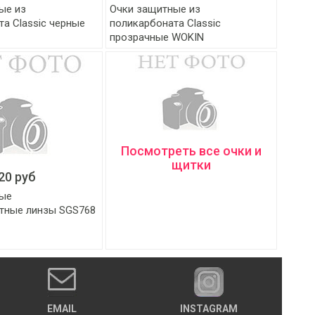
ые из
Очки защитные из
а Classic черные
поликарбоната Classic
прозрачные WOKIN
Посмотреть все очки и
щитки
20 руб
ные
тные линзы SGS768
EMAIL
INSTAGRAM