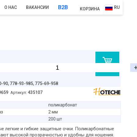
B2B
О НАС
ВАКАНСИИ
RU
КОРЗИНА
В корзину
0-90,
778-93-985, 775-69-958
9659
435107
Артикул:
поликарбонат
нз
2 мм
200 шт
е легкие и гибкие защитные очки. Поликарбонатные
ают высокой прозрачностью и удобны для ношения.