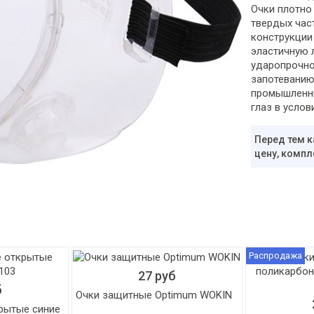
Очки плотно
твердых час
конструкции
эластичную 
ударопрочно
запотеванию.
промышленны
глаз в услов
Перед тем к
цену, компл
Распродажа
27 руб
б
Очки защитные Optimum WOKIN
рытые синие