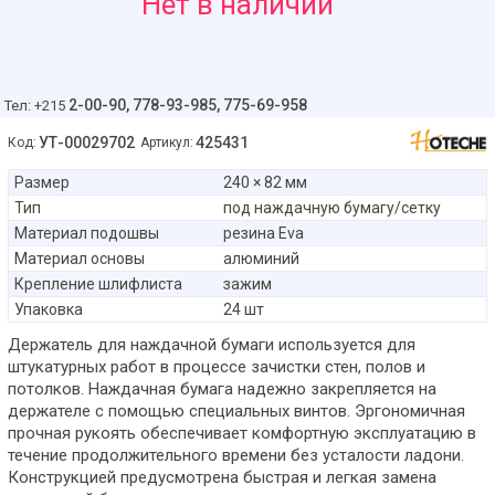
66
Нет в наличии
руб
2-00-90,
778-93-985, 775-69-958
Тел: +215
УТ-00029702
425431
Код:
Артикул:
Размер
240 × 82 мм
Тип
под наждачную бумагу/сетку
Материал подошвы
резина Eva
Материал основы
алюминий
Крепление шлифлиста
зажим
Упаковка
24 шт
Держатель для наждачной бумаги используется для
штукатурных работ в процессе зачистки стен, полов и
потолков. Наждачная бумага надежно закрепляется на
держателе с помощью специальных винтов. Эргономичная
прочная рукоять обеспечивает комфортную эксплуатацию в
течение продолжительного времени без усталости ладони.
Конструкцией предусмотрена быстрая и легкая замена