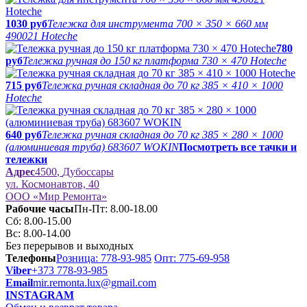
1030 руб
Тележка для инструмента 700 × 350 × 660 мм
490021 Hoteche
780
руб
Тележка ручная до 150 кг платформа 730 × 470 Hoteche
715 руб
Тележка ручная складная до 70 кг 385 × 410 × 1000
Hoteche
640 руб
Тележка ручная складная до 70 кг 385 × 280 × 1000
(алюминиевая труба) 683607 WOKIN
Посмотреть все тачки и
тележки
Адрес
4500
,
Дубоссары
ул.
Космонавтов, 40
ООО «Мир Ремонта»
Рабочие часы
Пн-Пт: 8.00-18.00
Сб: 8.00-15.00
Вс: 8.00-14.00
Без перерывов и выходных
Телефоны
Розница: 778-93-985
Опт: 775-69-958
Viber
+373 778-93-985
Email
mir.remonta.lux@gmail.com
INSTAGRAM