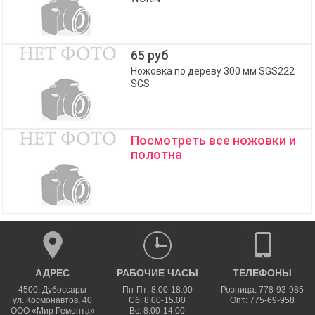
65 руб
Ножовка по дереву 300 мм SGS222
SGS
Посмотреть все ножовки и
полотна
АДРЕС
РАБОЧИЕ ЧАСЫ
ТЕЛЕФОНЫ
4500
,
Дубоссары
Пн-Пт: 8.00-18.00
Розница: 778-93-985
ул.
Космонавтов, 40
Сб: 8.00-15.00
Опт: 775-69-958
ООО «Мир Ремонта»
Вс: 8.00-14.00