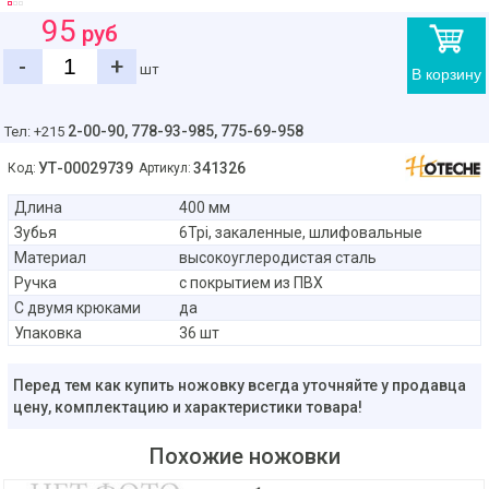
95
руб
-
+
шт
В корзину
2-00-90,
778-93-985, 775-69-958
Тел: +215
УТ-00029739
341326
Код:
Артикул:
Длина
400 мм
Зубья
6Tpi, закаленные, шлифовальные
Материал
высокоуглеродистая сталь
Ручка
с покрытием из ПВХ
С двумя крюками
да
Упаковка
36 шт
Перед тем как купить ножовку всегда уточняйте у продавца
цену, комплектацию и характеристики товара!
Похожие ножовки