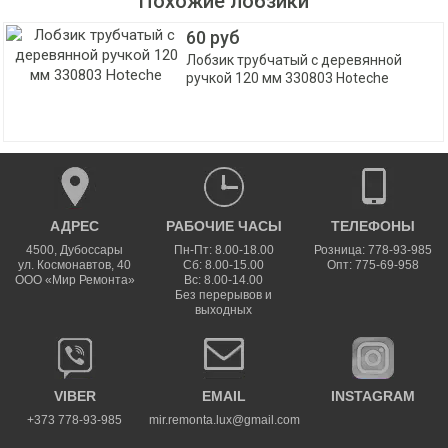
Похожие лобзики
60 руб
Лобзик трубчатый с деревянной
ручкой 120 мм 330803 Hoteche
АДРЕС
РАБОЧИЕ ЧАСЫ
ТЕЛЕФОНЫ
4500
,
Дубоссары
Пн-Пт: 8.00-18.00
Розница: 778-93-985
ул.
Космонавтов, 40
Сб: 8.00-15.00
Опт: 775-69-958
ООО «Мир Ремонта»
Вс: 8.00-14.00
Без перерывов и
выходных
VIBER
EMAIL
INSTAGRAM
+373 778-93-985
mir.remonta.lux@gmail.com