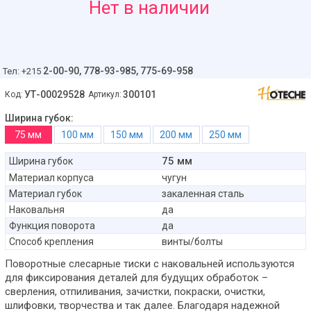
535
Нет в наличии
руб
2-00-90,
778-93-985, 775-69-958
Тел: +215
УТ-00029528
300101
Код:
Артикул:
Ширина губок:
75 мм
100 мм
150 мм
200 мм
250 мм
75 мм
Ширина губок
Материал корпуса
чугун
Материал губок
закаленная сталь
Наковальня
да
Функция поворота
да
Способ крепления
винты/болты
Поворотные слесарные тиски с наковальней используются
для фиксирования деталей для будущих обработок –
сверления, отпиливания, зачистки, покраски, очистки,
шлифовки, творчества и так далее. Благодаря надежной