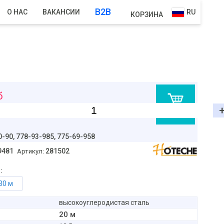
B2B
О НАС
ВАКАНСИИ
RU
КОРЗИНА
б
В корзину
0-90,
778-93-985, 775-69-958
9481
281502
Артикул:
:
30 м
высокоуглеродистая сталь
20 м