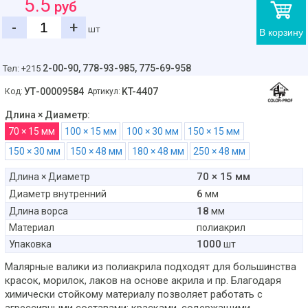
5.5
руб
-
+
шт
В корзину
2-00-90,
778-93-985, 775-69-958
Тел: +215
УТ-00009584
KT-4407
Код:
Артикул:
Длина × Диаметр:
70 × 15 мм
100 × 15 мм
100 × 30 мм
150 × 15 мм
150 × 30 мм
150 × 48 мм
180 × 48 мм
250 × 48 мм
70 × 15 мм
Длина × Диаметр
6
Диаметр внутренний
мм
18
Длина ворса
мм
Материал
полиакрил
1000
Упаковка
шт
Малярные валики из полиакрила подходят для большинства
красок, морилок, лаков на основе акрила и пр. Благодаря
химически стойкому материалу позволяет работать с