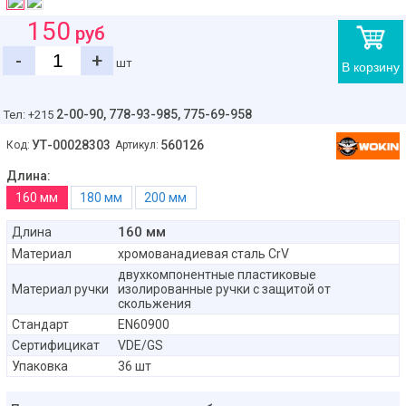
150
руб
-
+
шт
В корзину
2-00-90,
778-93-985, 775-69-958
Тел: +215
УТ-00028303
560126
Код:
Артикул:
Длина:
160 мм
180 мм
200 мм
160 мм
Длина
Материал
хромованадиевая сталь CrV
двухкомпонентные пластиковые
Материал ручки
изолированные ручки с защитой от
скольжения
Стандарт
EN60900
Сертифицикат
VDE/GS
Упаковка
36 шт