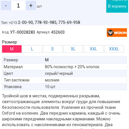
-
+
В корзину
шт
2-00-90,
778-93-985, 775-69-958
Тел: +215
УТ-00028283
452603
Код:
Артикул:
Размер:
M
L
S
XL
XXL
XXXL
M
Размер
Материал
80% полиэстер + 20% хлопок
Цвет
серый/черный
Тип застежки
молния
Упаковка
10 шт
Тройной шов в местах, подверженных разрывам,
светоотражающие элементы вокруг груди для повышения
безопасности пользователя. Усиления из прочной ткани
Oxford на коленях. Два передних кармана, каждый с очень
широкими передними накладными карманами. Можно
использовать с наколенниками из пеноматериала. Два