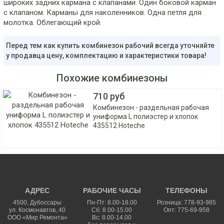
широких задних кармана с клапанами. Один боковой карман
с клапаном. Карманы для наколенников. Одна петля для
молотка. Облегающий крой.
Перед тем как купить комбинезон рабочий всегда уточняйте
у продавца цену, комплектацию и характеристики товара!
Похожие комбинезоны
710 руб
Комбинезон - раздельная рабочая
униформа L полиэстер и хлопок
435512 Hoteche
АДРЕС
РАБОЧИЕ ЧАСЫ
ТЕЛЕФОНЫ
4500
,
Дубоссары
Пн-Пт: 8.00-18.00
Розница: 778-93-985
ул.
Космонавтов, 40
Сб: 8.00-15.00
Опт: 775-69-958
ООО «Мир Ремонта»
Вс: 8.00-14.00