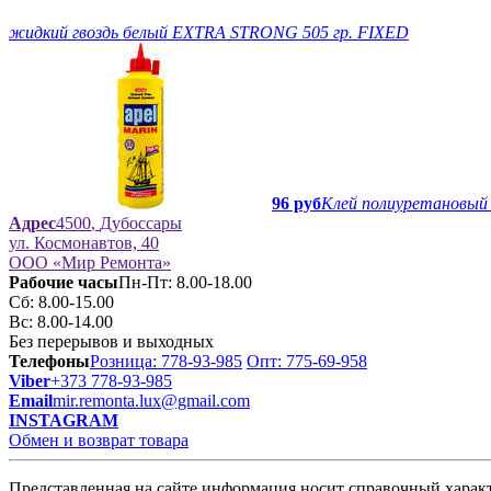
жидкий гвоздь белый ЕXTRA STRONG 505 гр. FIXED
96 руб
Клей полиуретановый 
Адрес
4500
,
Дубоссары
ул.
Космонавтов, 40
ООО «Мир Ремонта»
Рабочие часы
Пн-Пт: 8.00-18.00
Сб: 8.00-15.00
Вс: 8.00-14.00
Без перерывов и выходных
Телефоны
Розница: 778-93-985
Опт: 775-69-958
Viber
+373 778-93-985
Email
mir.remonta.lux@gmail.com
INSTAGRAM
Обмен и возврат товара
Представленная на сайте информация носит справочный характ