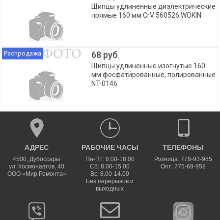
Щипцы удлиненные диэлектрические
прямые 160 мм CrV 560526 WOKIN
Распродажа
68 руб
Щипцы удлиненные изогнутые 160
мм фосфатированные, полированные
NT-0146
АДРЕС
РАБОЧИЕ ЧАСЫ
ТЕЛЕФОНЫ
4500
,
Дубоссары
Пн-Пт: 8.00-18.00
Розница: 778-93-985
ул.
Космонавтов, 40
Сб: 8.00-15.00
Опт: 775-69-958
ООО «Мир Ремонта»
Вс: 8.00-14.00
Без перерывов и
выходных