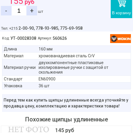
155
руб
-
+
шт
В корзину
2-00-90,
778-93-985, 775-69-958
Тел: +215
УТ-00028308
560626
Код:
Артикул:
Длина
160 мм
Материал
хромованадиевая сталь CrV
двухкомпонентные пластиковые
Материал ручки
изолированные ручки с защитой от
скольжения
Стандарт
EN60900
Упаковка
36 шт
Перед тем как купить щипцы удлиненные всегда уточняйте у
продавца цену, комплектацию и характеристики товара!
Похожие щипцы удлиненные
145 руб