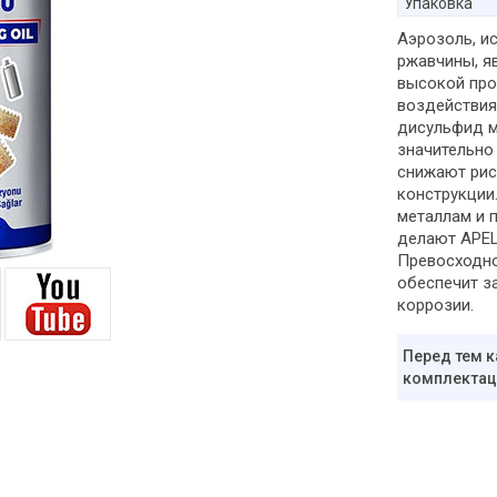
Упаковка
Аэрозоль, и
ржавчины, я
высокой про
воздействия
дисульфид м
значительно
снижают рис
конструкции
металлам и 
делают APEL
Превосходно
обеспечит з
коррозии.
Перед тем к
комплектаци