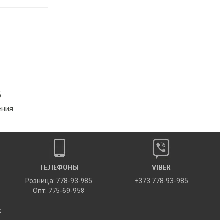
б
ения
ТЕЛЕФОНЫ
VIBER
Розница: 778-93-985
+373 778-93-985
Опт: 775-69-958
х