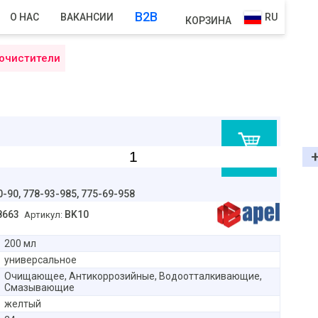
B2B
О НАС
ВАКАНСИИ
RU
КОРЗИНА
 очистители
В корзину
0-90,
778-93-985, 775-69-958
8663
BK10
Артикул:
200 мл
универсальное
Очищающее, Антикоррозийные, Водоотталкивающие,
Смазывающие
желтый