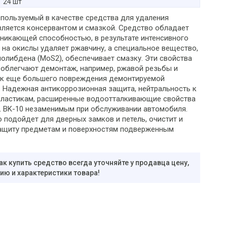
24 шт
спользуемый в качестве средства для удаления
вляется консервантом и смазкой. Средство обладает
никающей способностью, в результате интенсивного
 на окислы удаляет ржавчину, а специальное вещество,
олибдена (MoS2), обеспечивает смазку. Эти свойства
 облегчают демонтаж, например, ржавой резьбы и
к еще большего повреждения демонтируемой
. Надежная антикоррозионная защита, нейтральность к
пластикам, расширенные водоотталкивающие свойства
 BK-10 незаменимым при обслуживании автомобиля.
 подойдет для дверных замков и петель, очистит и
ащиту предметам и поверхностям подверженным
ак купить средство всегда уточняйте у продавца цену,
ю и характеристики товара!