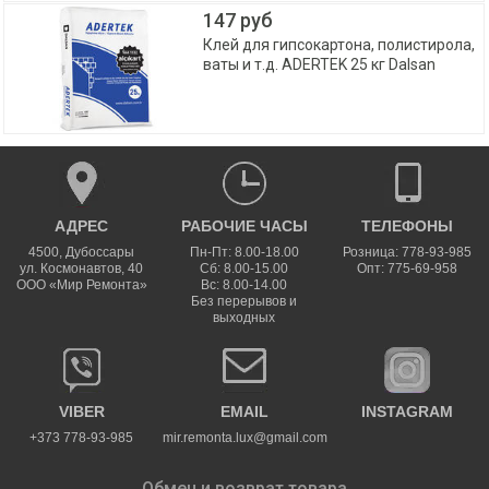
147 руб
Клей для гипсокартона, полистирола,
ваты и т.д. ADERTEK 25 кг Dalsan
АДРЕС
РАБОЧИЕ ЧАСЫ
ТЕЛЕФОНЫ
4500
,
Дубоссары
Пн-Пт: 8.00-18.00
Розница: 778-93-985
ул.
Космонавтов, 40
Сб: 8.00-15.00
Опт: 775-69-958
ООО «Мир Ремонта»
Вс: 8.00-14.00
Без перерывов и
выходных
VIBER
EMAIL
INSTAGRAM
+373 778-93-985
mir.remonta.lux@gmail.com
Обмен и возврат товара