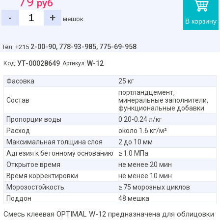
79
руб
-
+
мешок
В корзину
2-00-90,
778-93-985, 775-69-958
Тел: +215
УТ-00028649
W-12
Код:
Артикул:
Фасовка
25 кг
портландцемент,
Состав
минеральные заполнители,
функциональные добавки
Пропорции воды
0.20-0.24 л/кг
Расход
около 1.6 кг/м²
Максимальная толщина слоя
2 до 10 мм
Адгезия к бетонному основанию
≥ 1.0 МПа
Открытое время
не менее 20 мин
Время корректировки
не менее 10 мин
Морозостойкость
≥ 75 морозных циклов
Поддон
48 мешка
Смесь клеевая OPTIMAL W-12 предназначена для облицовки