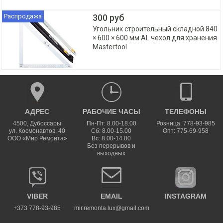
Распродажа
300 руб
Угольник строительный складной 840
× 600 × 600 мм AL чехол для хранения
Mastertool
АДРЕС
РАБОЧИЕ ЧАСЫ
ТЕЛЕФОНЫ
4500
,
Дубоссары
Пн-Пт: 8.00-18.00
Розница: 778-93-985
ул.
Космонавтов, 40
Сб: 8.00-15.00
Опт: 775-69-958
ООО «Мир Ремонта»
Вс: 8.00-14.00
Без перерывов и
выходных
VIBER
EMAIL
INSTAGRAM
+373 778-93-985
mir.remonta.lux@gmail.com