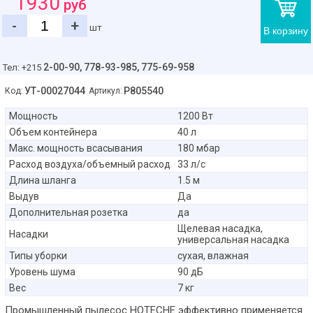
1930
руб
-
+
шт
В корзину
2-00-90,
778-93-985, 775-69-958
Тел: +215
УТ-00027044
P805540
Код:
Артикул:
Мощность
1200 Вт
Объем контейнера
40 л
Макс. мощность всасывания
180 мбар
Расход воздуха/объемный расход
33 л/с
Длина шланга
1.5 м
Выдув
Да
Дополнительная розетка
да
Щелевая насадка,
Насадки
универсальная насадка
Типы уборки
сухая, влажная
Уровень шума
90 дБ
Вес
7 кг
Промышленный пылесос HOTECHE эффективно применяется