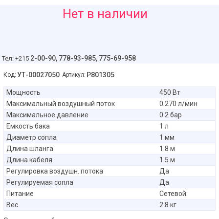
830
Нет в наличии
руб
2-00-90,
778-93-985, 775-69-958
Тел: +215
УТ-00027050
P801305
Код:
Артикул:
Мощность
450 Вт
Максимальный воздушный поток
0.270 л/мин
Максимальное давление
0.2 бар
Емкость бака
1 л
Диаметр сопла
1 мм
Длина шланга
1.8 м
Длина кабеля
1.5 м
Регулировка воздушн. потока
Да
Регулируемая сопла
Да
Питание
Сетевой
Вес
2.8 кг