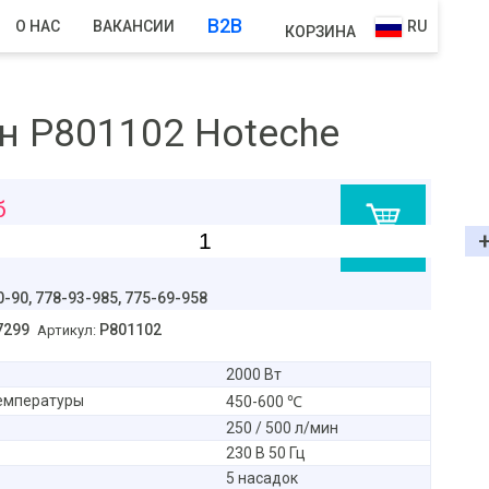
B2B
О НАС
ВАКАНСИИ
RU
КОРЗИНА
ин P801102 Hoteche
б
В корзину
0-90,
778-93-985, 775-69-958
7299
P801102
Артикул:
2000 Вт
емпературы
450-600 ℃
250 / 500 л/мин
230 В 50 Гц
5 насадок