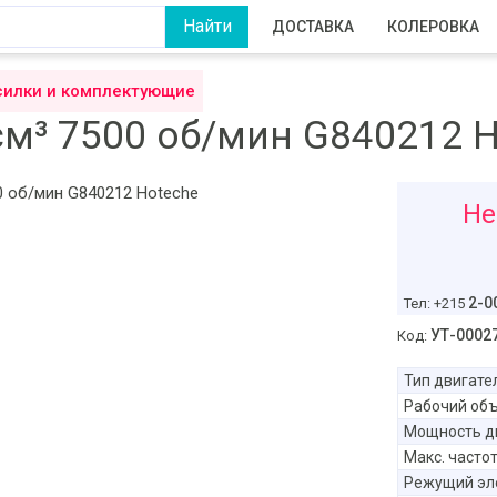
ДОСТАВКА
КОЛЕРОВКА
силки и комплектующие
 см³ 7500 об/мин G840212 
2063
Не
р
2-0
Тел: +215
УТ-0002
Код:
Тип двигате
Рабочий объ
Мощность д
Макс. часто
Режущий эл