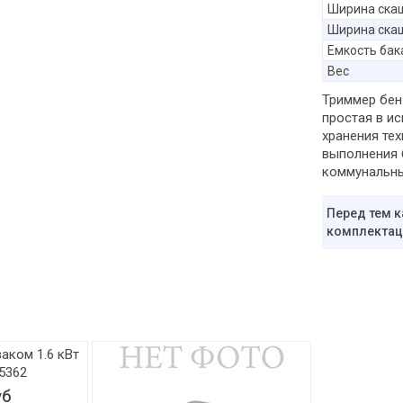
Ширина ска
Ширина ска
Емкость бак
Вес
Триммер бен
простая в и
хранения те
выполнения 
коммунальны
Перед тем к
комплектаци
уб