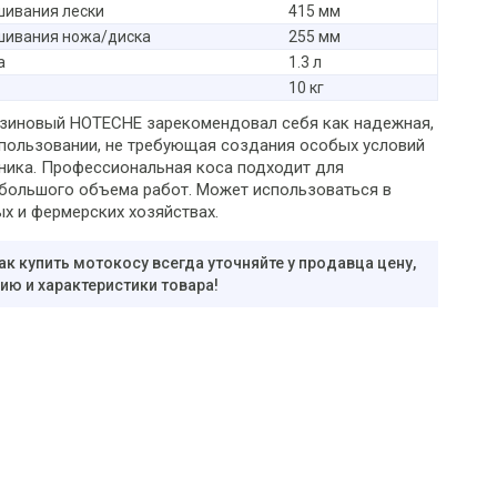
шивания лески
415 мм
шивания ножа/диска
255 мм
а
1.3 л
10 кг
зиновый HOTECHE зарекомендовал себя как надежная,
спользовании, не требующая создания особых условий
хника. Профессиональная коса подходит для
большого объема работ. Может использоваться в
х и фермерских хозяйствах.
ак купить мотокосу всегда уточняйте у продавца цену,
ю и характеристики товара!