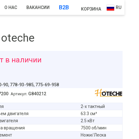
B2B
О НАС
ВАКАНСИИ
RU
КОРЗИНА
Hoteche
т в наличии
уб
0-90,
778-93-985, 775-69-958
7200
G840212
Артикул:
ля
2-х тактный
ем двигателя
63.3 см³
вигателя
2.5 кВт
та вращения
7500 об/мин
емент
Ножи/Леска