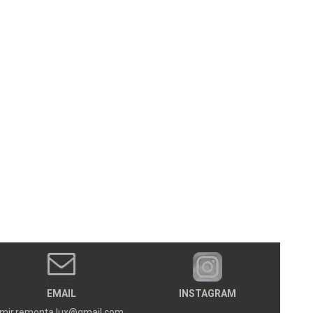
EMAIL
INSTAGRAM
mir.remonta.lux@gmail.com