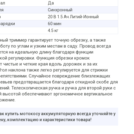
вал
Да
ля
Синхронный
р
20 В 1.5 Ач Литий-Ионный
зарядки
60 мин
4.5 кг
ный триммер гарантирует точную обрезку, а также
боту по углам и узким местам в саду. Провод всегда
ется на идеальную длину благодаря функции
кой регулировки. Функция обрезки кромок
т чистые и четкие края вдоль дорожек и за их
гол наклона также легко регулируется для стрижки
репятствиями. Случайное повреждение близлежащих
ревьев предотвращается благодаря откидной скобе для
ний. Телескопическая ручка и ручка для второй руки с
й высотой обеспечивают эргономичное вертикальное
ожение.
ак купить мотокосу аккумуляторную всегда уточняйте у
ну, комплектацию и характеристики товара!