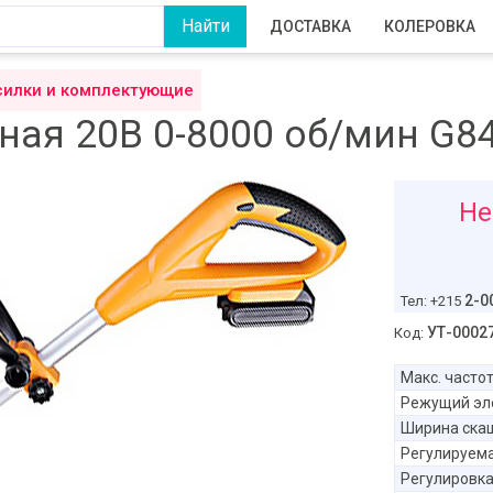
ДОСТАВКА
КОЛЕРОВКА
силки и комплектующие
ая 20В 0-8000 об/мин G8
1145
Не
р
2-0
Тел: +215
УТ-0002
Код:
Макс. часто
Режущий эл
Ширина ска
Регулируем
Регулировка