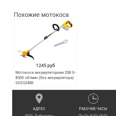
Похожие мотокоса
1245 руб
Мотокоса аккумуляторная 20В 0-
8500 об/мин (без аккумулятора)
SGS5340B
АДРЕС
РАБОЧИЕ ЧАСЫ
4500
,
Дубоссары
Пн-Пт: 8.00-18.00