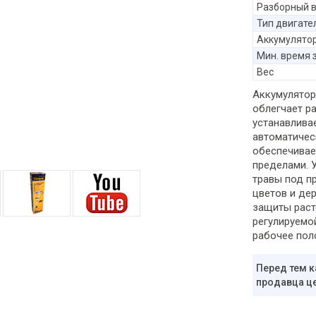
Разборный 
Тип двигате
Аккумулято
Мин. время 
Вес
Аккумулятор
облегчает ра
устанавлива
автоматичес
обеспечивае
пределами. У
травы под п
цветов и де
защиты расте
регулируемо
рабочее пол
Перед тем к
продавца це