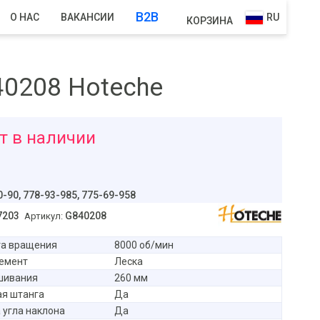
B2B
О НАС
ВАКАНСИИ
RU
КОРЗИНА
40208 Hoteche
т в наличии
уб
0-90,
778-93-985, 775-69-958
7203
G840208
Артикул:
та вращения
8000 об/мин
емент
Леска
шивания
260 мм
ая штанга
Да
 угла наклона
Да