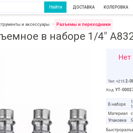
ДОСТАВКА
КОЛЕРОВКА
трументы и аксессуары
Разъемы и переходники
емное в наборе 1/4" A83
47
Нет
руб
2-0
Тел: +215
УТ-0002
Код:
1
В наборе
1
Материал
с
Упаковка
5
Быстроразъе