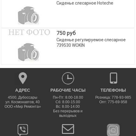
Сиденье слесарное Hoteche
750 руб
Сиденье регулируемое слесарное
739530 WOKIN
АДРЕС
РАБОЧИЕ ЧАСЫ
ТЕЛЕФОНЫ
4500
,
Дубоссары
Пн-Пт: 8.00-18.00
Розница: 778-93-985
ул.
Космонавтов, 40
Сб: 8.00-15.00
Опт: 775-69-958
ООО «Мир Ремонта»
Вс: 8.00-14.00
Без перерывов и
выходных