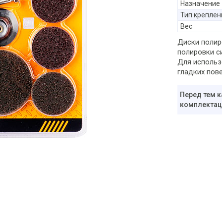
Назначение
Тип креплен
Вес
Диски полир
полировки с
Для использ
гладких пове
Перед тем к
комплектаци