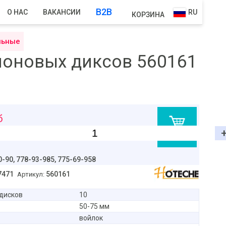
B2B
О НАС
ВАКАНСИИ
RU
КОРЗИНА
льные
оновых диксов 560161
б
В корзину
0-90,
778-93-985, 775-69-958
7471
560161
Артикул:
дисков
10
50-75 мм
войлок