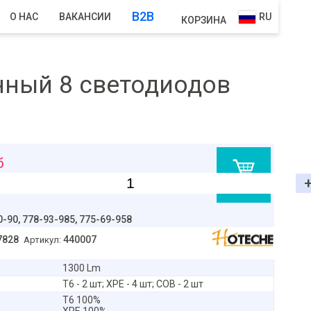
B2B
О НАС
ВАКАНСИИ
RU
КОРЗИНА
ный 8 светодиодов
б
В корзину
0-90,
778-93-985, 775-69-958
7828
440007
Артикул:
1300 Lm
T6 - 2 шт; XPE - 4 шт; COB - 2 шт
T6 100%