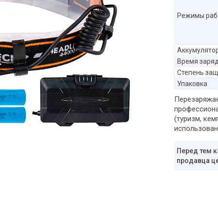
Режимы раб
Аккумулято
Время заря
Степень за
Упаковка
Перезаряжае
профессиона
(туризм, кемп
использовани
Перед тем к
продавца це