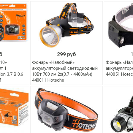
б
299 руб
10»
Фонарь «Налобный»
Фонарь «На
Вт 1
аккумуляторный светодиодный
аккумуляторн
on 3.7 В 0.6
10Вт 700 лм 2х(3.7 - 4400мАч)
440051 Hote
M
440011 Hoteche