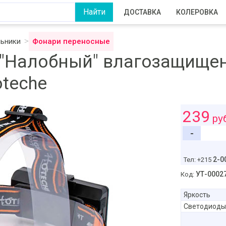
ДОСТАВКА
КОЛЕРОВКА
льники
Фонари переносные
"Налобный" влагозащищен
oteche
239
ру
-
2-0
Тел: +215
УТ-0002
Код:
Яркость
Светодиоды