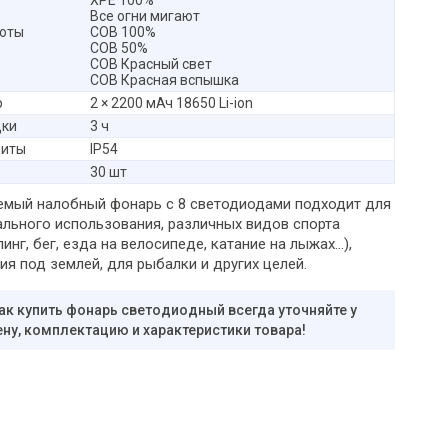
XPE 100%
Все огни мигают
оты
COB 100%
COB 50%
COB Красный свет
COB Красная вспышка
р
2 × 2200 мАч 18650 Li-ion
дки
3 ч
щиты
IP54
30 шт
мый налобный фонарь с 8 светодиодами подходит для
льного использования, различных видов спорта
инг, бег, езда на велосипеде, катание на лыжах...),
я под землей, для рыбалки и других целей.
ак купить фонарь светодиодный всегда уточняйте у
ну, комплектацию и характеристики товара!