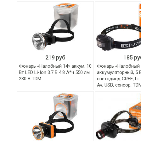
219 руб
185 ру
Фонарь «Налобный 14» аккум. 10
Фонарь «Налобный 
Вт LED Li-Ion 3.7 В 4.8 А*ч 550 лм
аккумуляторный, 5 
230 В TDM
светодиод CREE, Li-I
Ач, USB, сенсор, TD