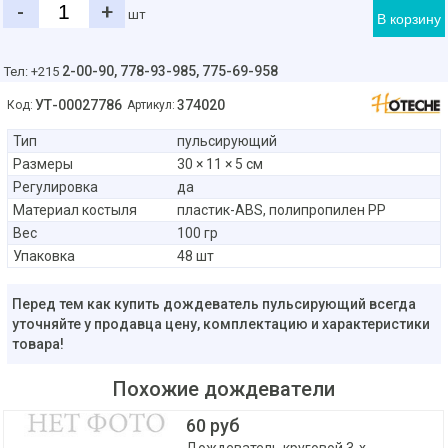
-
+
шт
В корзину
2-00-90,
778-93-985, 775-69-958
Тел: +215
УТ-00027786
374020
Код:
Артикул:
Тип
пульсирующий
Размеры
‎30 × 11 × 5 см
Регулировка
да
Материал костыля
пластик-ABS, полипропилен PP
Вес
‎100 гр
Упаковка
48 шт
Перед тем как купить дождеватель пульсирующий всегда
уточняйте у продавца цену, комплектацию и характеристики
товара!
Похожие дождеватели
60 руб