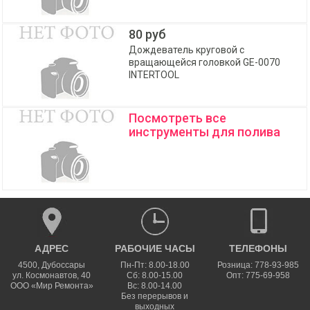
80 руб
Дождеватель круговой с
вращающейся головкой GE-0070
INTERTOOL
Посмотреть все
инструменты для полива
АДРЕС
РАБОЧИЕ ЧАСЫ
ТЕЛЕФОНЫ
4500
,
Дубоссары
Пн-Пт: 8.00-18.00
Розница: 778-93-985
ул.
Космонавтов, 40
Сб: 8.00-15.00
Опт: 775-69-958
ООО «Мир Ремонта»
Вс: 8.00-14.00
Без перерывов и
выходных