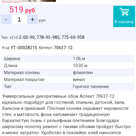
519
руб
-
+
рул.
В корзину
2-00-90,
778-93-985, 775-69-958
Тел: +215
УТ-00028215
70637-12
Код:
Артикул:
Ширина
1.06 м
Длина
10.05 м
Материал основы
флизелин
Материал покрытия
винил
Тип
Горячее тиснение
Универсальные декоративные обои Аспект 70637-12
идеально подойдут для гостиной, спальни, детской, зала,
балкона и прихожей. Плотная основа скрывает неровности
стен, а матовость фона напоминает традиционную
бархатистую ткань с рельефным плетением. Благодаря
широкому полотну ремонт с такими обоями пройдет быстро
и менее затратно. Удобство в поклейке: клей наносится