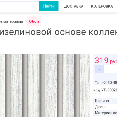
ДОСТАВКА
КОЛЕРОВКА
ые материалы
Обои
изелиновой основе коллек
319
ру
-
2-0
Тел: +215
УТ-0002
Код:
Ширина
Длина
Материал о