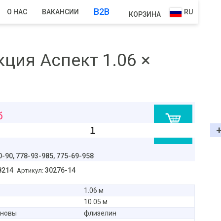
B2B
О НАС
ВАКАНСИИ
RU
КОРЗИНА
ция Аспект 1.06 ×
б
В корзину
0-90,
778-93-985, 775-69-958
8214
30276-14
Артикул:
1.06 м
10.05 м
сновы
флизелин