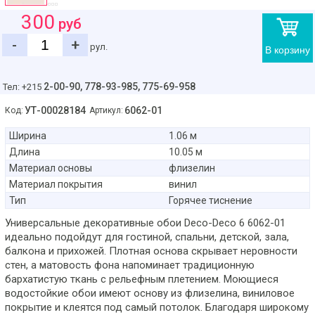
300
руб
-
+
рул.
В корзину
2-00-90,
778-93-985, 775-69-958
Тел: +215
УТ-00028184
6062-01
Код:
Артикул:
Ширина
1.06 м
Длина
10.05 м
Материал основы
флизелин
Материал покрытия
винил
Тип
Горячее тиснение
Универсальные декоративные обои Deco-Deco 6 6062-01
идеально подойдут для гостиной, спальни, детской, зала,
балкона и прихожей. Плотная основа скрывает неровности
стен, а матовость фона напоминает традиционную
бархатистую ткань с рельефным плетением. Моющиеся
водостойкие обои имеют основу из флизелина, виниловое
покрытие и клеятся под самый потолок. Благодаря широкому