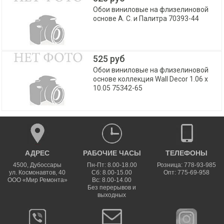
Обои виниловые на флизелиновой
основе А. С. и Палитра 70393-44
525 руб
Обои виниловые на флизелиновой
основе коллекция Wall Decor 1.06 x
10.05 75342-65
АДРЕС
РАБОЧИЕ ЧАСЫ
ТЕЛЕФОНЫ
4500
,
Дубоссары
Пн-Пт: 8.00-18.00
Розница: 778-93-985
ул.
Космонавтов, 40
Сб: 8.00-15.00
Опт: 775-69-958
ООО «Мир Ремонта»
Вс: 8.00-14.00
Без перерывов и
выходных