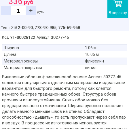
336
руб
-
+
рул.
В корзину
2-00-90,
778-93-985, 775-69-958
Тел: +215
УТ-00028122
30277-46
Код:
Артикул:
Ширина
1.06 м
Длина
10.05 м
Материал основы
флизелин
Материал покрытия
винил
Виниловые обои на флизелиновой основе Аспект 30277-46
являются популярным отделочным материалом и идеальным
вариантом для быстрого ремонта, потому как клеятся
намного быстрее традиционных обоев. Структура обоев
прочная и износоустойчивая. Снять обои можно без
предварительного отмачивания. Ширина рулонов позволяет
делать намного меньше швов на стенах. Обладают
способностью «дышать», то есть пропускают через себя пар
и воздух. В процессе их изготовления используется
экологически чистое сырье, а само производство проходит в