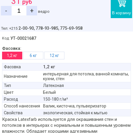
31
руб
-
+
ведро
В корзину
2-00-90,
778-93-985, 775-69-958
Тел: +215
УТ-00021687
Код:
Фасовка:
1,2 кг
6 кг
12 кг
1,2 кг
Фасовка
интерьерная для потолка, ванной комнаты,
Назначение
кухни, стен
Тип
Латексная
Цвет
Белый
Расход
150-180 г/м²
Способ нанесения
Валик, кисточка, пульверизатор
Свойства
экологическая, стойкая к мытью
Краска Latexfarb используется для окрашивания стен и
потолков в интерьерах с нормальным и повышенным уровнем
влажности. Обладает хорошими адгезивными