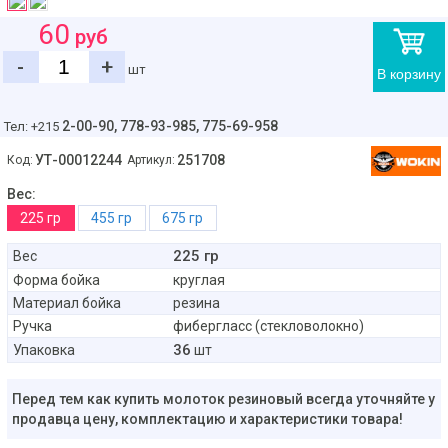
60
руб
-
+
шт
В корзину
2-00-90,
778-93-985, 775-69-958
Тел: +215
УТ-00012244
251708
Код:
Артикул:
Вес:
225 гр
455 гр
675 гр
225 гр
Вес
Форма бойка
круглая
Материал бойка
резина
Ручка
фибергласс (стекловолокно)
36
Упаковка
шт
Перед тем как купить молоток резиновый всегда уточняйте у
продавца цену, комплектацию и характеристики товара!