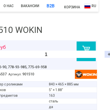
B2B
О НАС
ВАКАНСИИ
RU
КОРЗИНА
1510 WOKIN
уб
В корзину
0-90,
778-93-985, 775-69-958
6537
901510
Артикул:
р с роликами
840 × 465 × 885 мм
иков
5″ × 1.88″
 предметов
163
сталь
да