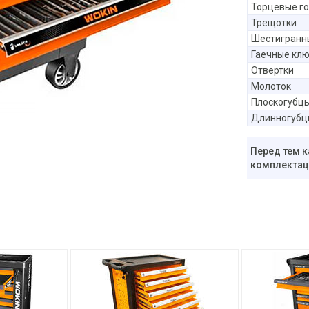
Торцевые г
Трещотки
Шестигранн
Гаечные кл
Отвертки
Молоток
Плоскогубц
Длинногубц
Перед тем к
комплектаци