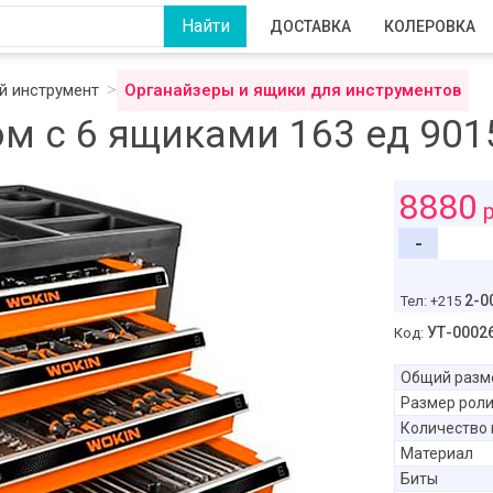
ДОСТАВКА
КОЛЕРОВКА
 инструмент
Органайзеры и ящики для инструментов
ом с 6 ящиками 163 ед 90
8880
р
-
2-0
Тел: +215
УТ-0002
Код:
Общий разме
Размер рол
Количество
Материал
Биты