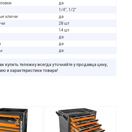
оловки
да
1/4“, 1/2"
ые ключи
да
ючи
28 шт
14 шт
да
ы
да
ы
да
ак купить тележку всегда уточняйте у продавца цену,
ю и характеристики товара!