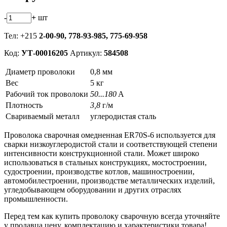
-
+
шт
Тел: +215
2-00-90,
778-93-985, 775-69-958
Код:
УТ-00016205
Артикул:
584508
Диаметр проволоки
0,8 мм
Вес
5 кг
Рабочий ток проволоки
50...180
A
Плотность
3,8
г/м
Свариваемый металл
углеродистая сталь
Проволока сварочная омедненная ER70S-6 используется для
сварки низкоуглеродистой стали и соответствующей степени
интенсивности конструкционной стали. Может широко
использоваться в стальных конструкциях, мостостроении,
судостроении, производстве котлов, машиностроении,
автомобилестроении, производстве металлических изделий,
угледобывающем оборудовании и других отраслях
промышленности.
Перед тем как купить проволоку сварочную всегда уточняйте
у продавца цену, комплектацию и характеристики товара!