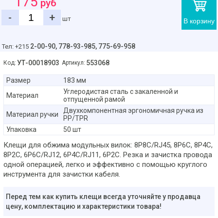
175
руб
-
+
шт
В корзину
2-00-90,
778-93-985, 775-69-958
Тел: +215
УТ-00018903
553068
Код:
Артикул:
Размер
183 мм
Углеродистая сталь с закаленной и
Материал
отпущенной рамой
Двухкомпонентная эргономичная ручка из
Материал ручки
PP/TPR
Упаковка
50 шт
Клещи для обжима модульных вилок: 8P8C/RJ45, 8P6C, 8P4C,
8P2C, 6P6C/RJ12, 6P4C/RJ11, 6P2C. Резка и зачистка провода
одной операцией, легко и эффективно с помощью круглого
инструмента для зачистки кабеля.
Перед тем как купить клещи всегда уточняйте у продавца
цену, комплектацию и характеристики товара!