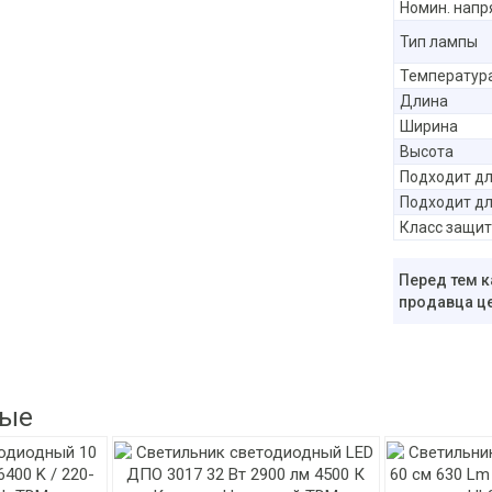
Номин. нап
Тип лампы
Температура
Длина
Ширина
Высота
Подходит дл
Подходит дл
Класс защи
Перед тем к
продавца це
ные