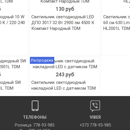
б
130 руб
иодный 10 W
Светильник светодиодный LED
Светильник 
0 K / 220-240
ДПО 3017 32 Вт 2900 лм 4500 К
60 см 630 Lm 
Компакт Народный TDM
HL2001L TDM
Распродажа
б
243 руб
иодный 5W
Светильник светодиодный
1L TDM
накладной LED с датчиком TDM
ТЕЛЕФОНЫ
VIBER
Розница: 778-93-985
+373 778-93-985