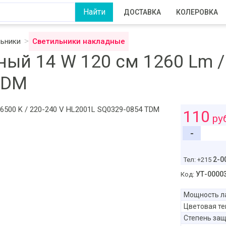
ДОСТАВКА
КОЛЕРОВКА
льники
Светильники накладные
ый 14 W 120 см 1260 Lm / 
TDM
110
ру
-
2-0
Тел: +215
УТ-0000
Код:
Мощность л
Цветовая т
Степень защ