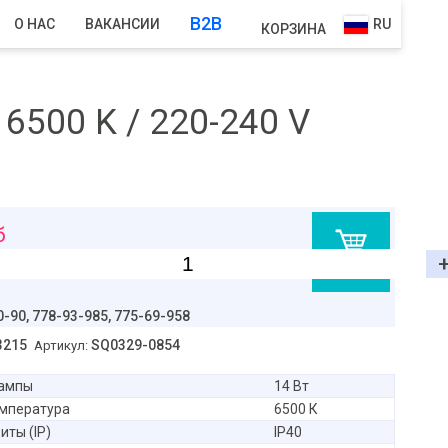
B2B
О НАС
ВАКАНСИИ
RU
КОРЗИНА
6500 K / 220-240 V
б
В корзину
0-90,
778-93-985, 775-69-958
3215
SQ0329-0854
Артикул:
ампы
14 Вт
емпература
6500 К
иты (IP)
IP40