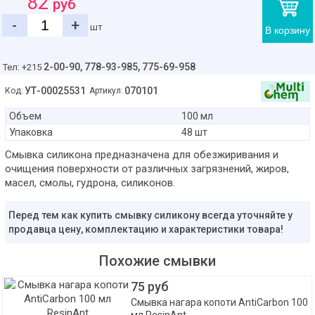
82
руб
-
+
шт
В корзину
2-00-90,
778-93-985, 775-69-958
Тел: +215
УТ-00025531
070101
Код:
Артикул:
Объем
100 мл
Упаковка
48 шт
Смывка силикона предназначена для обезжиривания и
очищения поверхности от различных загрязнений, жиров,
масел, смолы, гудрона, силиконов.
Перед тем как купить смывку силикону всегда уточняйте у
продавца цену, комплектацию и характеристики товара!
Похожие смывки
75 руб
Смывка нагара копоти AntiСarbon 100