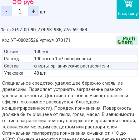
56
руб
-
+
шт
В корзину
2-00-90,
778-93-985, 775-69-958
Тел: +215
УТ-00025536
070171
Код:
Артикул:
Объем
100 мл
Расход
100 мл на 1 м² поверхности
Состав
спирты, органические растворители
Упаковка
48 шт
Специальное средство, удаляющее бережно смолы из
древесины. Позволяет устранять загрязнение разного
уровня сложности. Достоинства: обеспечивает полезный
эффект; экономное расходуется (благодаря
концентрированности). Порядок применения: Поверхность
должна быть очищена от пыли, грязи, масел. В зависимости
от типа загрязнения очистку поверхности производят водой,
техническим моющим средством или растворителем.
Оптимальная температура применения смывки от +10 до
+30°С. Смывка наносится ровным слоем и выдерживается на